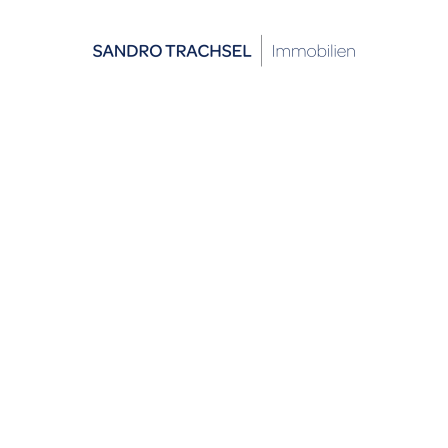
Skip to main content
OBJEKTE
DIENSTLEISTUNGEN
VERKAUF
FINANZIERUNG
OFF-MARKET
RUNDUM SORGLOS-PAKET
SCHÄTZUNG & BEWERTUNG
UNTERNEHMEN